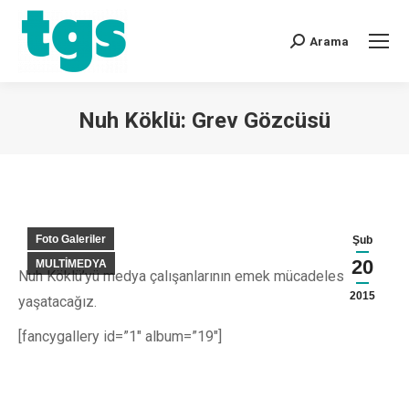
Arama
Nuh Köklü: Grev Gözcüsü
You are here:
Foto Galeriler
Şub
20
MULTİMEDYA
Nuh Köklü’yü medya çalışanlarının emek mücadelesinde
2015
yaşatacağız.
[fancygallery id=”1″ album=”19″]