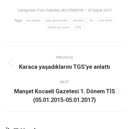
Categories:
Foto Galeriler
,
MULTİMEDYA
20 Şubat 2015
Tags:
atv-sabah
işşiz gazeteciler
istanbul
ntv
nuh köklü
Sabah-atv grevi
TGS
PREVIOUS
Karaca yaşadıklarını TGS’ye anlattı
NEXT
Manşet Kocaeli Gazetesi 1. Dönem TİS
(05.01.2015-05.01.2017)