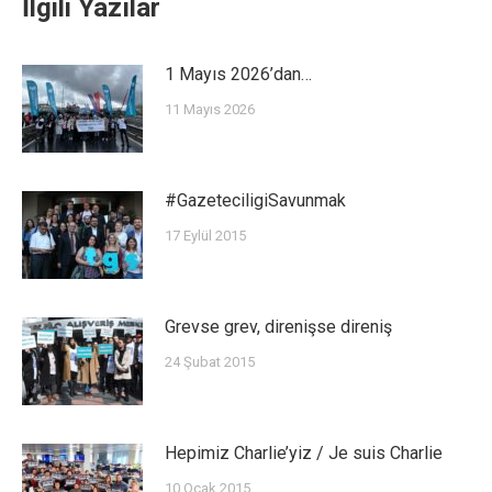
İlgili Yazılar
1 Mayıs 2026’dan…
11 Mayıs 2026
#GazeteciligiSavunmak
17 Eylül 2015
Grevse grev, direnişse direniş
24 Şubat 2015
Hepimiz Charlie’yiz / Je suis Charlie
10 Ocak 2015