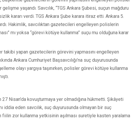
bir gelişme yaşandı. Savcılık, “TGS Ankara Şubesi, suçun mağduru
izlik kararı verdi. TGS Ankara Şube karara itiraz etti. Ankara 5.
ırdı. Hakimlik, savcılıktan gazetecileri engelleyen polislerin
şılması” mı yoksa “görevi kötüye kullanma” suçu mu olduğuna karar
r takibi yapan gazetecilerin görevini yapmasını engelleyen
akkında Ankara Cumhuriyet Başsavcılığı’na suç duyurusunda
elleme olayı yargıya taşınırken, polisler görevi kötüye kullanma
ıştı.
in 27 Nisan’da kovuşturmaya yer olmadığına hükmetti. Şikâyeti
ı iddia eden savcılık, suç duyurusunda olmayan bir suç
 fiilin zor kullanma yetkisinin aşılması suretiyle kasten yaralama