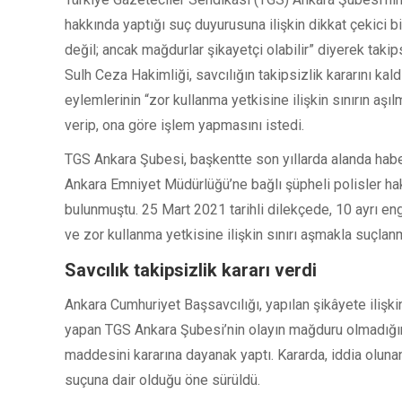
hakkında yaptığı suç duyurusuna ilişkin dikkat çekici 
değil; ancak mağdurlar şikayetçi olabilir” diyerek takips
Sulh Ceza Hakimliği, savcılığın takipsizlik kararını kald
eylemlerinin “zor kullanma yetkisine ilişkin sınırın a
verip, ona göre işlem yapmasını istedi.
TGS Ankara Şubesi, başkentte son yıllarda alanda habe
Ankara Emniyet Müdürlüğü’ne bağlı şüpheli polisler h
bulunmuştu. 25 Mart 2021 tarihli dilekçede, 10 ayrı eng
ve zor kullanma yetkisine ilişkin sınırı aşmakla suçlanm
Savcılık takipsizlik kararı verdi
Ankara Cumhuriyet Başsavcılığı, yapılan şikâyete ilişk
yapan TGS Ankara Şubesi’nin olayın mağduru olmadığın
maddesini kararına dayanak yaptı. Kararda, iddia olunan
suçuna dair olduğu öne sürüldü.