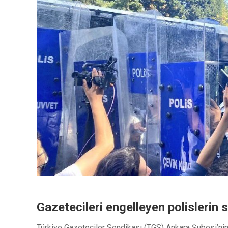
Gazetecileri engelleyen polislerin 
Türkiye Gazeteciler Sendikası (TGS) Ankara Şubesi’nin