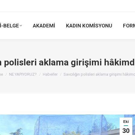
İ-BELGE
AKADEMİ
KADIN KOMİSYONU
FOR
n polisleri aklama girişimi hâki
 are here:
me
NE YAPIYORUZ?
Haberler
Savcılığın polisleri aklama girişimi hâki
Eki
30