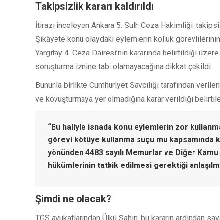
Takipsizlik kararı kaldırıldı
İtirazı inceleyen Ankara 5. Sulh Ceza Hakimliği, takipsi
Şikâyete konu olaydaki eylemlerin kolluk görevlilerinin
Yargıtay 4. Ceza Dairesi’nin kararında belirtildiği üzer
soruşturma iznine tabi olamayacağına dikkat çekildi.
Bununla birlikte Cumhuriyet Savcılığı tarafından verile
ve kovuşturmaya yer olmadığına karar verildiği belirtile
“Bu haliyle isnada konu eylemlerin zor kullanma
görevi kötüye kullanma suçu mu kapsamında ka
yönünden 4483 sayılı Memurlar ve Diğer Kamu 
hükümlerinin tatbik edilmesi gerektiği anlaşılmak
Şimdi ne olacak?
TGS avukatlarından Ülkü Şahin, bu kararın ardından savc