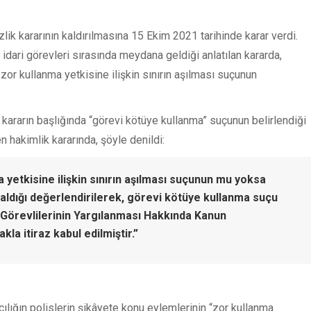
zlik kararının kaldırılmasına 15 Ekim 2021 tarihinde karar verdi.
 idari görevleri sırasında meydana geldiği anlatılan kararda,
e zor kullanma yetkisine ilişkin sınırın aşılması suçunun
n kararın başlığında “görevi kötüye kullanma” suçunun belirlendiği
n hakimlik kararında, şöyle denildi:
 yetkisine ilişkin sınırın aşılması suçunun mu yoksa
ldığı değerlendirilerek, görevi kötüye kullanma suçu
Görevlilerinin Yargılanması Hakkında Kanun
la itiraz kabul edilmiştir.”
ılığın polislerin şikâyete konu eylemlerinin “zor kullanma