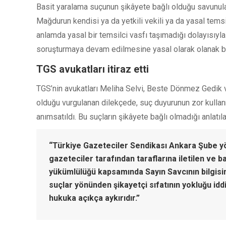
Basit yaralama suçunun şikâyete bağlı olduğu savunulan k
Mağdurun kendisi ya da yetkili vekili ya da yasal temsi
anlamda yasal bir temsilci vasfı taşımadığı dolayısıyla
soruşturmaya devam edilmesine yasal olarak olanak b
TGS avukatları itiraz etti
TGS’nin avukatları Meliha Selvi, Beste Dönmez Gedik ve 
olduğu vurgulanan dilekçede, suç duyurunun zor kullan
anımsatıldı. Bu suçların şikâyete bağlı olmadığı anlatıl
“Türkiye Gazeteciler Sendikası Ankara Şube yö
gazeteciler tarafından taraflarına iletilen ve b
yükümlülüğü kapsamında Sayın Savcının bilgisi
suçlar yönünden şikayetçi sıfatının yokluğu id
hukuka açıkça aykırıdır.”