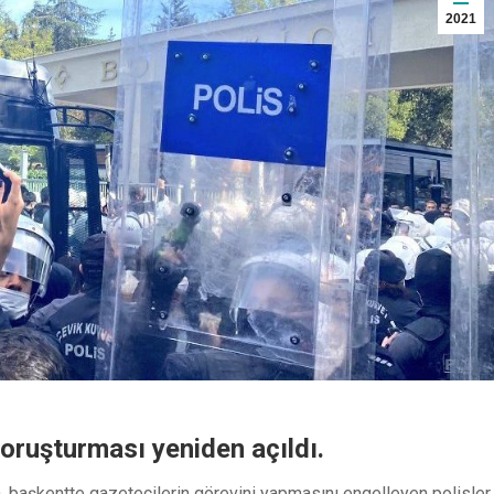
2021
soruşturması yeniden açıldı.
, başkentte gazetecilerin görevini yapmasını engelleyen polisler