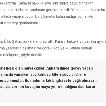
ararda, “Şikâyet hakkı kişiye sıkı sıkıya bağlı bir haktır.
lcisi tarafından kullanılması gerekmektedir. Yetkili sendikanın bu
 ortada yasaya uygun bir şikâyetin bulunmadığı, bu haliyle
ulunmadığı görülmüştür.”
Ülkü Şahin, bu karara itiraz etti. Kararın hukuka ve yasaya aykırı
ma yetkisinin aşılması ve görevi kötüye kullanma olduğu
an dilekçede, şöyle denildi:
neticisi olan müvekkiller, Ankara ilinde görev yapan
asına da yansıyan suç konusu filleri suçu bildirme
ne sunmuştur. Bu nedenle takibi şikâyete bağlı olmayan
diasıyla verilen kovuşturmaya yer olmadığına dair karar