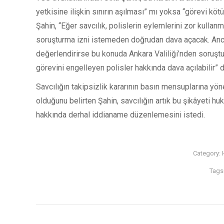
yetkisine ilişkin sınırın aşılması” mı yoksa “görevi kö
Şahin, “Eğer savcılık, polislerin eylemlerini zor kullan
soruşturma izni istemeden doğrudan dava açacak. Anca
değerlendirirse bu konuda Ankara Valiliği’nden soruştur
görevini engelleyen polisler hakkında dava açılabilir” d
Savcılığın takipsizlik kararının basın mensuplarına yön
olduğunu belirten Şahin, savcılığın artık bu şikâyeti h
hakkında derhal iddianame düzenlemesini istedi.
Category:
Tags