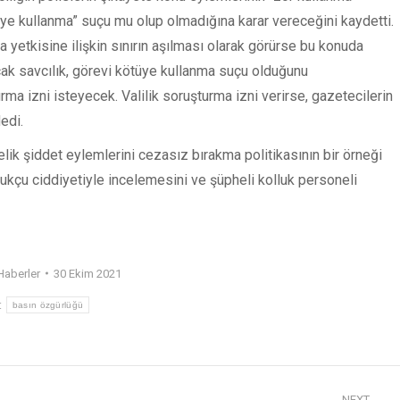
tüye kullanma” suçu mu olup olmadığına karar vereceğini kaydetti.
ma yetkisine ilişkin sınırın aşılması olarak görürse bu konuda
k savcılık, görevi kötüye kullanma suçu olduğunu
ma izni isteyecek. Valilik soruşturma izni verirse, gazetecilerin
edi.
elik şiddet eylemlerini cezasız bırakma politikasının bir örneği
ukukçu ciddiyetiyle incelemesini ve şüpheli kolluk personeli
Haberler
30 Ekim 2021
:
basın özgürlüğü
NEXT