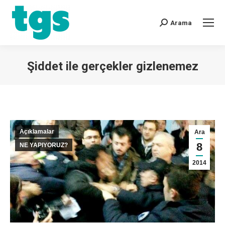
Arama
Şiddet ile gerçekler gizlenemez
You are here:
Açıklamalar
Ara
8
NE YAPIYORUZ?
2014