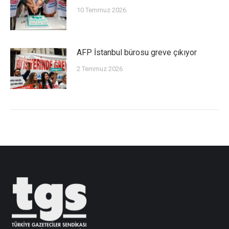
10 Temmuz 2026
AFP İstanbul bürosu greve çıkıyor
2 Temmuz 2026