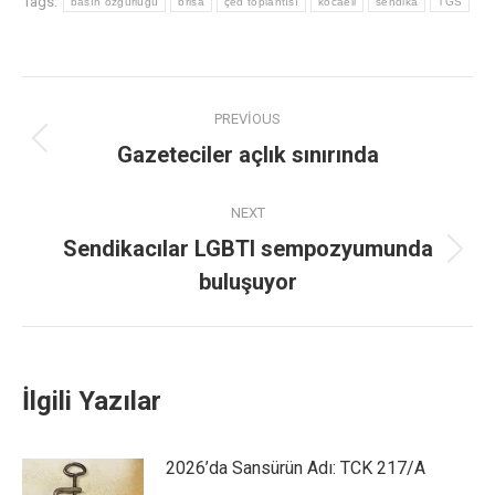
Tags:
basın özgürlüğü
brisa
çed toplantısı
kocaeli
sendika
TGS
PREVIOUS
Gazeteciler açlık sınırında
NEXT
Sendikacılar LGBTI sempozyumunda
buluşuyor
İlgili Yazılar
2026’da Sansürün Adı: TCK 217/A