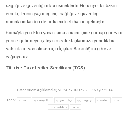
sağlığı ve güvenliğini konuşmaktadır. Görülüyor ki, basın
emekçilerinin yaşadığı işçi sağlığı ve güvenliği
sorunlarından biri de polis şiddeti haline gelmiştir.
Soma’yla yürekleri yanan, ama acısını içine gömüp görevini
yerine getirmeye çalışan meslektaşlarımıza yönelik bu
saldırıların son olması için İçişleri Bakanlığı’nı göreve
çağırıyoruz.
Türkiye Gazeteciler Sendikası (TGS)
Categories:
Açıklamalar
,
NE YAPIYORUZ?
17 Mayıs 2014
Tags:
ankara
iş cinayetleri
iş güvenliği
işçi sağlığı
istanbul
izmir
polis şiddeti
soma