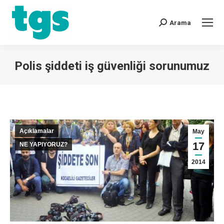
Arama
Polis şiddeti iş güvenliği sorunumuz
You are here:
Açıklamalar
May
17
NE YAPIYORUZ?
2014