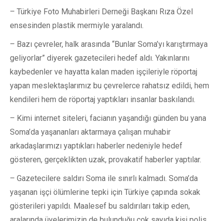
– Türkiye Foto Muhabirleri Derneği Başkanı Rıza Özel
ensesinden plastik mermiyle yaralandı.
– Bazı çevreler, halk arasında “Bunlar Soma’yı karıştırmaya
geliyorlar” diyerek gazetecileri hedef aldı. Yakınlarını
kaybedenler ve hayatta kalan maden işçileriyle röportaj
yapan meslektaşlarımız bu çevrelerce rahatsız edildi, hem
kendileri hem de röportaj yaptıkları insanlar baskılandı.
– Kimi internet siteleri, facianın yaşandığı günden bu yana
Soma’da yaşananları aktarmaya çalışan muhabir
arkadaşlarımızı yaptıkları haberler nedeniyle hedef
gösteren, gerçeklikten uzak, provakatif haberler yaptılar.
– Gazetecilere saldırı Soma ile sınırlı kalmadı. Soma’da
yaşanan işçi ölümlerine tepki için Türkiye çapında sokak
gösterileri yapıldı. Maalesef bu saldırıları takip eden,
aralarında üyelerimizin de bulunduğu çok sayıda kişi polis