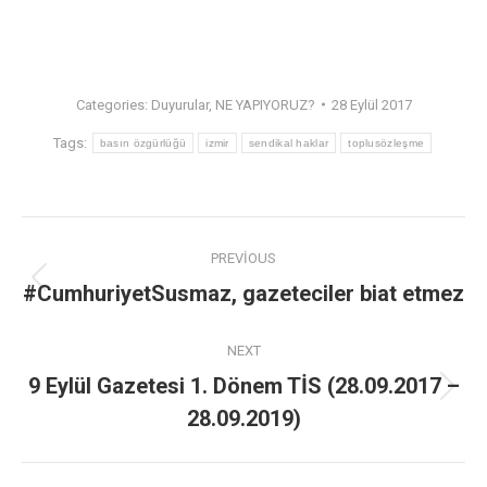
Categories:
Duyurular
,
NE YAPIYORUZ?
28 Eylül 2017
Tags:
basın özgürlüğü
izmir
sendikal haklar
toplusözleşme
PREVIOUS
#CumhuriyetSusmaz, gazeteciler biat etmez
NEXT
9 Eylül Gazetesi 1. Dönem TİS (28.09.2017 –
28.09.2019)