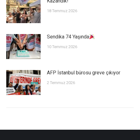
Kazandık!
18 Temmuz 2026
Sendika 74 Yaşında
10 Temmuz 2026
AFP İstanbul bürosu greve çıkıyor
2 Temmuz 2026