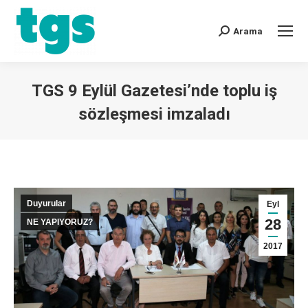
Arama
TGS 9 Eylül Gazetesi’nde toplu iş
sözleşmesi imzaladı
You are here:
Duyurular
Eyl
28
NE YAPIYORUZ?
2017