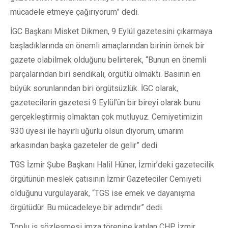
mücadele etmeye çağırıyorum” dedi.
İGC Başkanı Misket Dikmen, 9 Eylül gazetesini çıkarmaya
başladıklarında en önemli amaçlarından birinin örnek bir
gazete olabilmek olduğunu belirterek, “Bunun en önemli
parçalarından biri sendikalı, örgütlü olmaktı. Basının en
büyük sorunlarından biri örgütsüzlük. İGC olarak,
gazetecilerin gazetesi 9 Eylül’ün bir bireyi olarak bunu
gerçekleştirmiş olmaktan çok mutluyuz. Cemiyetimizin
930 üyesi ile hayırlı uğurlu olsun diyorum, umarım
arkasından başka gazeteler de gelir” dedi.
TGS İzmir Şube Başkanı Halil Hüner, İzmir’deki gazetecilik
örgütünün meslek çatısının İzmir Gazeteciler Cemiyeti
olduğunu vurgulayarak, “TGS ise emek ve dayanışma
örgütüdür. Bu mücadeleye bir adımdır” dedi.
Toplu iş sözleşmesi imza törenine katılan CHP İzmir