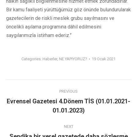
halkın sağlıklı bilgilenmesine hizmet etmek zorundadırlar.
Bir kamu faaliyeti yürüttüğümüz göz önünde bulundurularak
gazetecilerin de riskli meslek grubu sayılmasını ve
öncelikli aşılama programına dâhil edilmesini
saygılarımızla istirham ederiz.”
Categories:
Haberler
,
NE YAPIYORUZ?
19 Ocak 2021
PREVIOUS
Evrensel Gazetesi 4.Dönem TİS (01.01.2021-
01.01.2023)
NEXT
Sendika bir yerel gazetede daha sözleşme