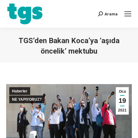
Arama
TGS’den Bakan Koca’ya ‘aşıda
öncelik’ mektubu
You are here:
Haberler
Oca
19
NE YAPIYORUZ?
2021