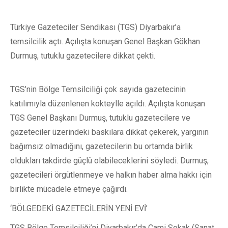
Türkiye Gazeteciler Sendikası (TGS) Diyarbakır’a
temsilcilik açtı. Açılışta konuşan Genel Başkan Gökhan
Durmuş, tutuklu gazetecilere dikkat çekti.
TGS’nin Bölge Temsilciliği çok sayıda gazetecinin
katılımıyla düzenlenen kokteylle açıldı. Açılışta konuşan
TGS Genel Başkanı Durmuş, tutuklu gazetecilere ve
gazeteciler üzerindeki baskılara dikkat çekerek, yargının
bağımsız olmadığını, gazetecilerin bu ortamda birlik
oldukları takdirde güçlü olabileceklerini söyledi. Durmuş,
gazetecileri örgütlenmeye ve halkın haber alma hakkı için
birlikte mücadele etmeye çağırdı.
‘BÖLGEDEKİ GAZETECİLERİN YENİ EVİ’
TGS Bölge Temsilciliği’ni Diyarbakır’da Cami Sokak (Sanat