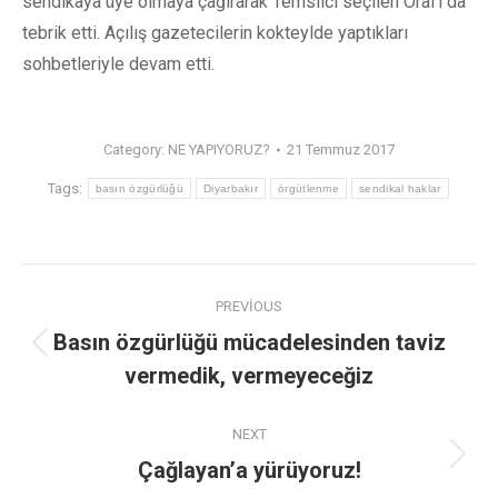
sendikaya üye olmaya çağırarak Temsilci seçilen Oral’ı da
tebrik etti. Açılış gazetecilerin kokteylde yaptıkları
sohbetleriyle devam etti.
Category:
NE YAPIYORUZ?
21 Temmuz 2017
Tags:
basın özgürlüğü
Diyarbakır
örgütlenme
sendikal haklar
PREVIOUS
Basın özgürlüğü mücadelesinden taviz
vermedik, vermeyeceğiz
NEXT
Çağlayan’a yürüyoruz!