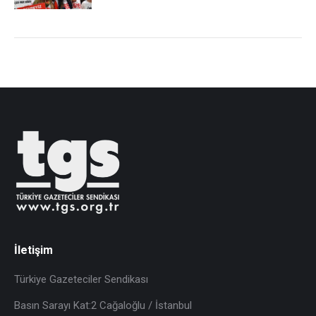
İletişim
Türkiye Gazeteciler Sendikası
Basın Sarayı Kat:2 Cağaloğlu / İstanbul