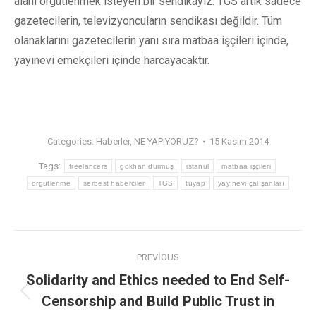
alanı örgütlenmek isteyen bir sendikayız. TGS artık sadece
gazetecilerin, televizyoncuların sendikası değildir. Tüm
olanaklarını gazetecilerin yanı sıra matbaa işçileri içinde,
yayınevi emekçileri içinde harcayacaktır.
Categories:
Haberler
,
NE YAPIYORUZ?
15 Kasım 2014
Tags:
freelancers
gökhan durmuş
istanul
matbaa işçileri
örgütlenme
serbest haberciler
TGS
tüyap
yayınevi çalışanları
PREVIOUS
Solidarity and Ethics needed to End Self-
Censorship and Build Public Trust in