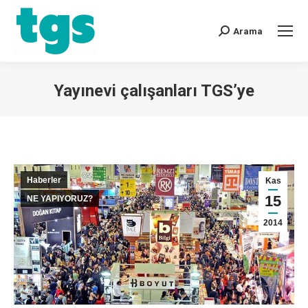
Arama
Yayınevi çalışanları TGS’ye
You are here:
Haberler
Kas
15
NE YAPIYORUZ?
2014