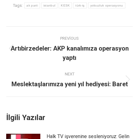
Tags:
ak parti
istanbul
KESK
türk-iş
yolsuzluk operasyonu
PREVIOUS
Artıbirzedeler: AKP kanalımıza operasyon
yaptı
NEXT
Meslektaşlarımıza yeni yıl hediyesi: Baret
İlgili Yazılar
Halk TV işverenine sesleniyoruz: Gelin