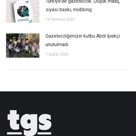
Türkiye’de gazetecilik: Düşük maaş,
siyasi baskı, mobbing
14 Temmuz 2023
Gazeteciliğimizin kutbu Abdi İpekçi
unutulmadı
1 Şubat 2023