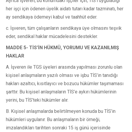
Ayrıca işveren, bu konumdaki işçiler için, TİS’i uyguladığı
her işçi için ödenen üyelik aidatı tutarı kadar tazminatı, her
ay sendikaya ödemeyi kabul ve taahhüt eder.
c. İşveren, tüm çalışanların sendikaya üye olmasını teşvik
eder, sendikal haklar mücadelesini destekler.
MADDE 5- TİS’İN HÜKMÜ, YORUMU VE KAZANILMIŞ
HAKLAR
A. İşveren ile TGS üyeleri arasında yapılması zorunlu olan
kişisel anlaşmaların yazılı olması ve işbu TİS’in tanıdığı
hakları azaltıcı, kısıtlayıcı ve bozucu hükümler taşımaması
şarttır. Bu kişisel anlaşmaların TİS’e aykırı hükümlerinin
yerini, bu TİS’teki hükümler alır.
B. Kişisel anlaşmalarda belirtilmeyen konuda bu TİS’in
hükümleri uygulanır. Bu anlaşmaların bir örneği,
imzalandıkları tarihten sonraki 15 iş günü içerisinde