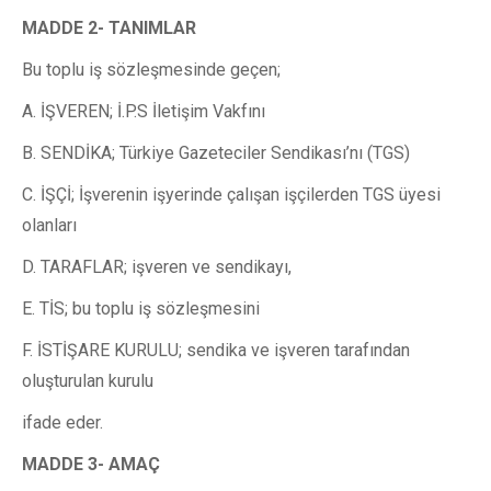
MADDE 2- TANIMLAR
Bu toplu iş sözleşmesinde geçen;
A. İŞVEREN; İ.P.S İletişim Vakfını
B. SENDİKA; Türkiye Gazeteciler Sendikası’nı (TGS)
C. İŞÇİ; İşverenin işyerinde çalışan işçilerden TGS üyesi
olanları
D. TARAFLAR; işveren ve sendikayı,
E. TİS; bu toplu iş sözleşmesini
F. İSTİŞARE KURULU; sendika ve işveren tarafından
oluşturulan kurulu
ifade eder.
MADDE 3- AMAÇ