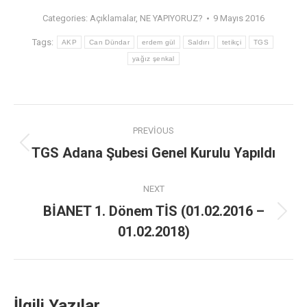
Categories:
Açıklamalar
,
NE YAPIYORUZ?
9 Mayıs 2016
Tags:
AKP
Can Dündar
erdem gül
Saldırı
tetikçi
TGS
yağız şenkal
PREVIOUS
TGS Adana Şubesi Genel Kurulu Yapıldı
NEXT
BİANET 1. Dönem TİS (01.02.2016 –
01.02.2018)
İlgili Yazılar