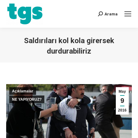
Arama
Saldırıları kol kola girersek
durdurabiliriz
You are here:
Açıklamalar
May
9
NE YAPIYORUZ?
2016