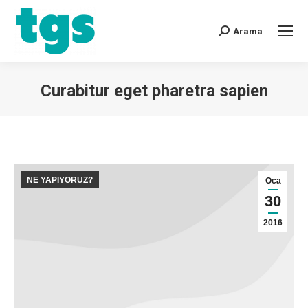
Arama
Curabitur eget pharetra sapien
You are here:
NE YAPIYORUZ?
Oca
30
2016