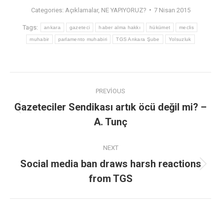
Categories:
Açıklamalar
,
NE YAPIYORUZ?
7 Nisan 2015
Tags:
ankara
gazeteci
haber alma hakkı
hükümet
meclis
muhabir
parlamento muhabiri
TGS Ankara Şube
Yolsuzluk
PREVIOUS
Gazeteciler Sendikası artık öcü değil mi? –
A. Tunç
NEXT
Social media ban draws harsh reactions
from TGS