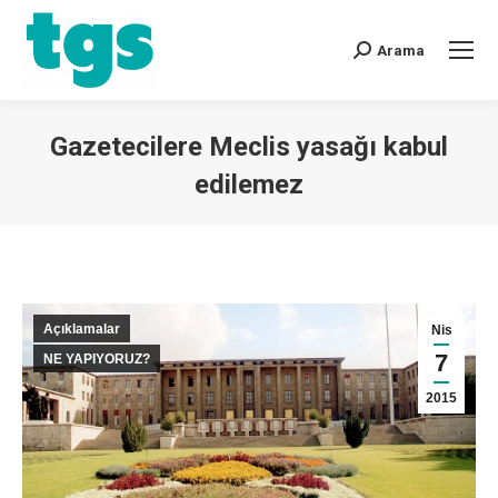
Arama
Gazetecilere Meclis yasağı kabul
edilemez
You are here:
Açıklamalar
Nis
7
NE YAPIYORUZ?
2015