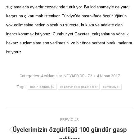
suçlamalarla aylardır cezaevinde tutuluyor. Bu iddianameyle de yargı
karşısına çıkarılmak isteniyor. Türkiye’de basın-ifade özgürlüğünün
yok edilmesine neden olacak bu süreçte, hukuka ve adalete olan
inancı korumak istiyoruz. Cumhuriyet Gazetesi çalışanlarına yönelik
haksız suçlamalara son verilmesini ve bir önce serbest bırakılmalarını
istiyoruz.
Categories:
Açıklamalar
,
NE YAPIYORUZ?
4 Nisan 2017
Tags:
basın özgürlüğü
cezaevindeki gazeteciler
cumhuriyet
PREVIOUS
Üyelerimizin özgürlüğü 100 gündür gasp