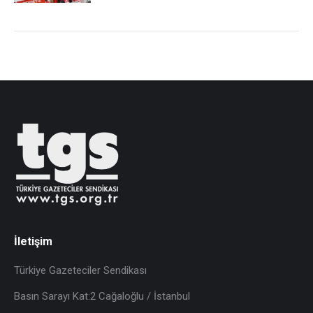
İletişim
Türkiye Gazeteciler Sendikası
Basın Sarayı Kat:2 Cağaloğlu / İstanbul