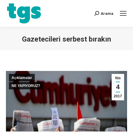
Arama
Gazetecileri serbest bırakın
You are here:
Açıklamalar
Nis
4
NE YAPIYORUZ?
2017