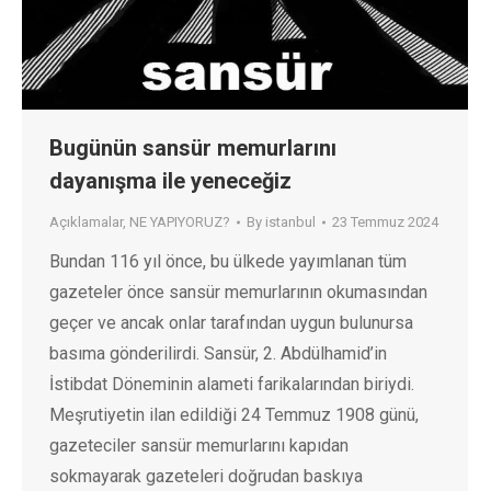
Bugünün sansür memurlarını
dayanışma ile yeneceğiz
Açıklamalar
,
NE YAPIYORUZ?
By
istanbul
23 Temmuz 2024
Bundan 116 yıl önce, bu ülkede yayımlanan tüm
gazeteler önce sansür memurlarının okumasından
geçer ve ancak onlar tarafından uygun bulunursa
basıma gönderilirdi. Sansür, 2. Abdülhamid’in
İstibdat Döneminin alameti farikalarından biriydi.
Meşrutiyetin ilan edildiği 24 Temmuz 1908 günü,
gazeteciler sansür memurlarını kapıdan
sokmayarak gazeteleri doğrudan baskıya