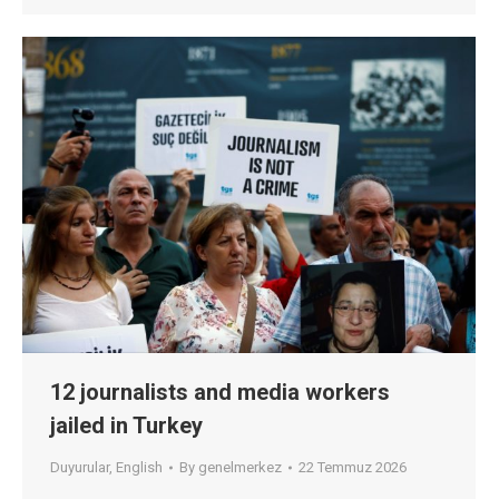
12 journalists and media workers
jailed in Turkey
Duyurular
,
English
By
genelmerkez
22 Temmuz 2026