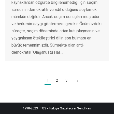
kaynaklardan özgürce bilgilenemediği için seçim
sürecinin demokratik ve adil olduğunu söylemek
mümkün değildir. Ancak seçim sonuçları meşrudur
ve herkesin saygı göstermesi gerekir. Önümüzdeki
süreçte, seçim döneminde artan kutuplaşmanın ve
yaygınlaşan ötekileştirici dilin son bulması en
büyük temennimizdir. Sürmekte olan anti-
demokratik ‘Olağanüstü Hâl’…
1
2
3
→
1998-2023 | TGS - Türkiye Gazeteciler Sendikası