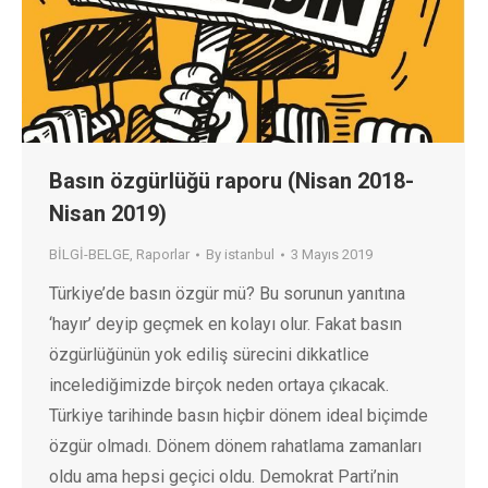
Basın özgürlüğü raporu (Nisan 2018-
Nisan 2019)
BİLGİ-BELGE
,
Raporlar
By
istanbul
3 Mayıs 2019
Türkiye’de basın özgür mü? Bu sorunun yanıtına
‘hayır’ deyip geçmek en kolayı olur. Fakat basın
özgürlüğünün yok ediliş sürecini dikkatlice
incelediğimizde birçok neden ortaya çıkacak.
Türkiye tarihinde basın hiçbir dönem ideal biçimde
özgür olmadı. Dönem dönem rahatlama zamanları
oldu ama hepsi geçici oldu. Demokrat Parti’nin