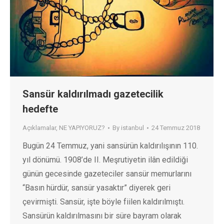
Sansür kaldırılmadı gazetecilik
hedefte
Açıklamalar
,
NE YAPIYORUZ?
By
istanbul
24 Temmuz 2018
Bugün 24 Temmuz, yani sansürün kaldırılışının 110.
yıl dönümü. 1908’de II. Meşrutiyetin ilân edildiği
günün gecesinde gazeteciler sansür memurlarını
“Basın hürdür, sansür yasaktır” diyerek geri
çevirmişti. Sansür, işte böyle fiilen kaldırılmıştı.
Sansürün kaldırılmasını bir süre bayram olarak