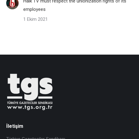
Halk TV must respect the unionization rights of its
employees
1 Ekim 2021
İletişim
Türkiye Gazeteciler Sendikası