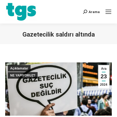
Arama
Gazetecilik saldırı altında
You are here:
Açıklamalar
Ara
23
NE YAPIYORUZ?
2024