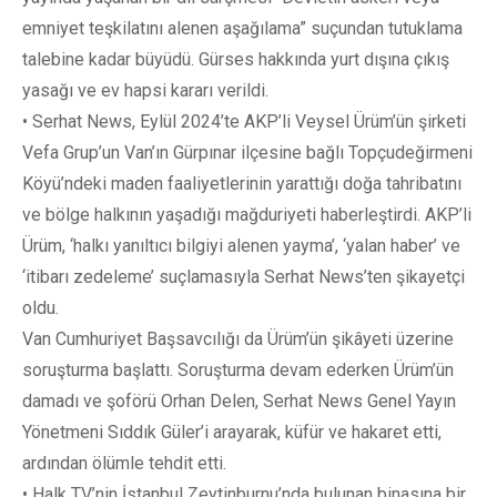
emniyet teşkilatını alenen aşağılama” suçundan tutuklama
talebine kadar büyüdü. Gürses hakkında yurt dışına çıkış
yasağı ve ev hapsi kararı verildi.
• Serhat News, Eylül 2024’te AKP’li Veysel Ürüm’ün şirketi
Vefa Grup’un Van’ın Gürpınar ilçesine bağlı Topçudeğirmeni
Köyü’ndeki maden faaliyetlerinin yarattığı doğa tahribatını
ve bölge halkının yaşadığı mağduriyeti haberleştirdi. AKP’li
Ürüm, ‘halkı yanıltıcı bilgiyi alenen yayma’, ‘yalan haber’ ve
‘itibarı zedeleme’ suçlamasıyla Serhat News’ten şikayetçi
oldu.
Van Cumhuriyet Başsavcılığı da Ürüm’ün şikâyeti üzerine
soruşturma başlattı. Soruşturma devam ederken Ürüm’ün
damadı ve şoförü Orhan Delen, Serhat News Genel Yayın
Yönetmeni Sıddık Güler’i arayarak, küfür ve hakaret etti,
ardından ölümle tehdit etti.
• Halk TV’nin İstanbul Zeytinburnu’nda bulunan binasına bir