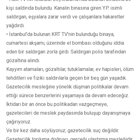
kişi saldırıda bulundu. Kanalın binasına giren Y.P. isimli
saldırgan, eşyalara zarar verdi ve çalışanlara hakaretler
yağdırdı.
• İstanbul’da bulunan KRT TV’nin bulunduğu binaya,
cumartesi akşamı, üzerinde el bombası olduğunu iddia
eden bir saldırgan zorla girdi. Saldırgan polis tarafından
gözaltına alındı.
Kayyım atamaları, gözaltılar, tutuklamalar, ev hapisleri, ölüm
tehditleri ve fiziki saldırılarla geçen bir beş gün yaşadık.
Gazetecilik mesleğine yönelik düşman politikalar devam
ettiği sürece benzerlerini yaşamaya da devam edeceğiz.
İktidarı bir an önce bu politikadan vazgeçmeye,
gazetecileri de meslek paydasında buluşup dayanışmaya
çağırıyoruz.
Ve bir kez daha söylüyoruz; gazetecilik suç değildir.
Gazetecilik topluma doğruyu, gerçeği ulaştırma mesleğidir.