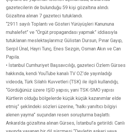
gazetecilerin de bulunduğu 59 kişi gözaltına alındı.
Gözaltına alınan 7 gazeteci tutuklandı.
“2911 sayılı Toplantı ve Gösteri Yürüyüşleri Kanununa
muhalefet” ve “Örgüt propagandası yapmak” iddiasıyla
tutuklanan meslektaşlarımız Gülistan Dursun, Pınar Gayıp,
Serpil Ünal, Hayri Tunç, Enes Sezgin, Osman Akın ve Can
Papila.
• İstanbul Cumhuriyet Başsavcılığı, gazeteci Özlem Gürses
hakkında, kendi YouTube kanalı TV OZ’de yayınladığı
videoda, Türk Silahlı Kuvvetleri (TSK) ile ilgili kullandığı,
“Gördüğünüz üzere IŞİD yapısı, yani TSK-SMO yapısı
Kürtlerin olduğu bölgelerde küçük küçük kazanımlar elde
etmiş” şeklindeki sözleri üzerine, “halkı yanıltıcı bilgiyi
alenen yayma” suçundan resen soruşturma başlattı.
Ankara’da gözaltına alınan Gürses, İstanbul’a getirildi. Canlı
yayında yaşanan bir dil sürçmesi “Devletin askeri veya