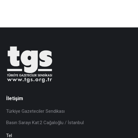
İletişim
Türkiye Gazeteciler Sendikası
Basın Sarayı Kat:2 Cağaloğlu / İstanbul
Tel