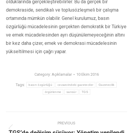
olduklarında gerçekleştirebilirler. Bu da gerçek bir
demokraside, sendikalı ve toplusözleşmeli bir çalışma
ortamında mümkün olabilir. Genel kurulumuz, basın
özgürlüğü mücadelesinin gerçekten demokratik bir Türkiye
ve emek mücadelesinden ayrı düşünülemeyeceğinin altını
bir kez daha çizer, emek ve demokrasi mücadelesinin
yükseltilmesi için çağrı yapar.
Category:
Açıklamalar
10 Ekim 2016
Tags:
basın özgürlüğü
cezaevindeki gazeteciler
Gazetecilik
örgütlenme
sansür
TGS
PREVIOUS
TGS’de değişim sürüyor: Yönetim yenilendi