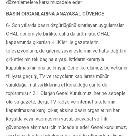
düzenlemelere karşı mücadele eder.
BASIN ORGANLARINA ANAYASAL GÜVENCE
6- Son yıllarda basın özgürlüğünü sınırlayan uygulamalar
OHAL dönemiyle birlikte daha da arttmıştır. OHAL
kapsamında çıkarılan KHK’ler ile gazetelerin,
televizyonların, dergilerin, yayın evlerinin ve hatta dağıtım
şirketlerinin tek başına siyasi iktidarın kararıyla
kapatılmasının önü açılmıştır. Genel kurulumuz, bu yetkinin
fiiliyata geçtiği, TV ve radyoların kapılarına mühür
vurulduğu, mal varlıklarına el konulduğu günlerde
toplanmıştır. 21. Olağan Genel Kurulumuz, her ne sebeple
olursa gazete, dergi, TV, radyo ve internet sitelerinin
kapatılmasına karşı çıkar, aksine basın organlarının her
koşulda yayın yapmasının yasal, anayasal ve fiili
güvenceye alınması için mücadele eder. Genel kurulumuz,
sarı basın kartları hukuksuz bir şekilde ellerinden alınan,