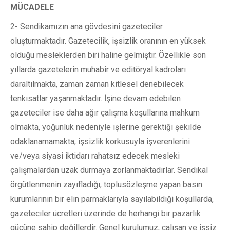
MÜCADELE
2- Sendikamızın ana gövdesini gazeteciler
oluşturmaktadır. Gazetecilik, işsizlik oranının en yüksek
olduğu mesleklerden biri haline gelmiştir. Özellikle son
yıllarda gazetelerin muhabir ve editöryal kadroları
daraltılmakta, zaman zaman kitlesel denebilecek
tenkisatlar yaşanmaktadır. İşine devam edebilen
gazeteciler ise daha ağır çalışma koşullarına mahkum
olmakta, yoğunluk nedeniyle işlerine gerektiği şekilde
odaklanamamakta, işsizlik korkusuyla işverenlerini
ve/veya siyasi iktidarı rahatsız edecek mesleki
çalışmalardan uzak durmaya zorlanmaktadırlar. Sendikal
örgütlenmenin zayıfladığı, toplusözleşme yapan basın
kurumlarının bir elin parmaklarıyla sayılabildiği koşullarda,
gazeteciler ücretleri üzerinde de herhangi bir pazarlık
gücüne sahip değillerdir. Genel kurulumuz, çalışan ve işsiz