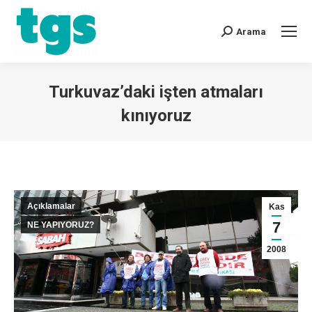
Arama
Turkuvaz’daki işten atmaları
kınıyoruz
You are here:
Açıklamalar
Kas
7
NE YAPIYORUZ?
2008