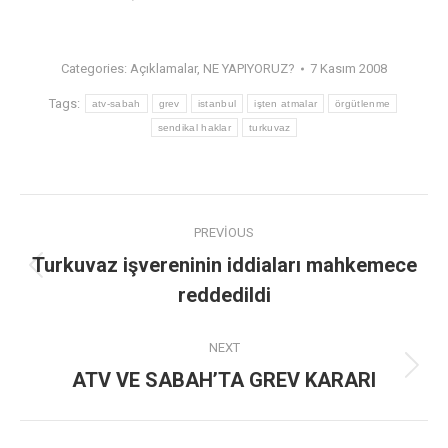
Categories:
Açıklamalar
,
NE YAPIYORUZ?
7 Kasım 2008
Tags:
atv-sabah
grev
istanbul
işten atmalar
örgütlenme
sendikal haklar
turkuvaz
PREVIOUS
Turkuvaz işvereninin iddiaları mahkemece
reddedildi
NEXT
ATV VE SABAH’TA GREV KARARI