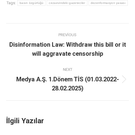
Tags:
basın özgürlüğü
cezaevindeki gazeteciler
dezenformasyon yasası
PREVIOUS
Disinformation Law: Withdraw this bill or it
will aggravate censorship
NEXT
Medya A.Ş. 1.Dönem TİS (01.03.2022-
28.02.2025)
İlgili Yazılar