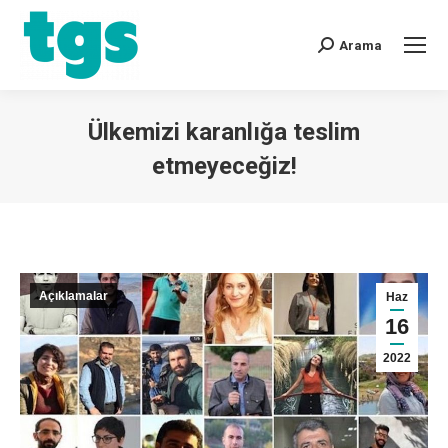
Arama
Ülkemizi karanlığa teslim
etmeyeceğiz!
You are here:
Açıklamalar
Haz
16
2022