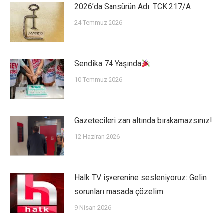
2026’da Sansürün Adı: TCK 217/A
24 Temmuz 2026
Sendika 74 Yaşında
10 Temmuz 2026
Gazetecileri zan altında bırakamazsınız!
12 Haziran 2026
Halk TV işverenine sesleniyoruz: Gelin
sorunları masada çözelim
9 Nisan 2026