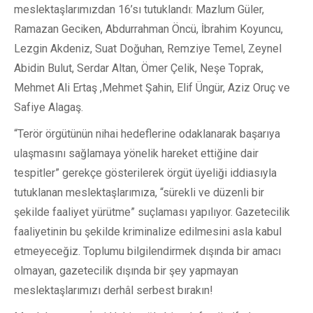
meslektaşlarımızdan 16’sı tutuklandı: Mazlum Güler,
Ramazan Geciken, Abdurrahman Öncü, İbrahim Koyuncu,
Lezgin Akdeniz, Suat Doğuhan, Remziye Temel, Zeynel
Abidin Bulut, Serdar Altan, Ömer Çelik, Neşe Toprak,
Mehmet Ali Ertaş ,Mehmet Şahin, Elif Üngür, Aziz Oruç ve
Safiye Alagaş.
“Terör örgütünün nihai hedeflerine odaklanarak başarıya
ulaşmasını sağlamaya yönelik hareket ettiğine dair
tespitler” gerekçe gösterilerek örgüt üyeliği iddiasıyla
tutuklanan meslektaşlarımıza, “sürekli ve düzenli bir
şekilde faaliyet yürütme” suçlaması yapılıyor. Gazetecilik
faaliyetinin bu şekilde kriminalize edilmesini asla kabul
etmeyeceğiz. Toplumu bilgilendirmek dışında bir amacı
olmayan, gazetecilik dışında bir şey yapmayan
meslektaşlarımızı derhâl serbest bırakın!