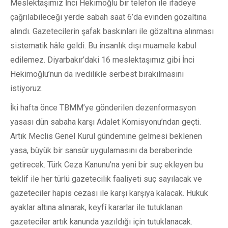
Meslektaşımız İnci Hekimoğlu bir telefon ile ifadeye
çağrılabileceği yerde sabah saat 6’da evinden gözaltına
alındı. Gazetecilerin şafak baskınları ile gözaltına alınması
sistematik hâle geldi. Bu insanlık dışı muamele kabul
edilemez. Diyarbakır’daki 16 meslektaşımız gibi İnci
Hekimoğlu’nun da ivedilikle serbest bırakılmasını
istiyoruz.
İki hafta önce TBMM’ye gönderilen dezenformasyon
yasası dün sabaha karşı Adalet Komisyonu’ndan geçti.
Artık Meclis Genel Kurul gündemine gelmesi beklenen
yasa, büyük bir sansür uygulamasını da beraberinde
getirecek. Türk Ceza Kanunu’na yeni bir suç ekleyen bu
teklif ile her türlü gazetecilik faaliyeti suç sayılacak ve
gazeteciler hapis cezası ile karşı karşıya kalacak. Hukuk
ayaklar altına alınarak, keyfî kararlar ile tutuklanan
gazeteciler artık kanunda yazıldığı için tutuklanacak.