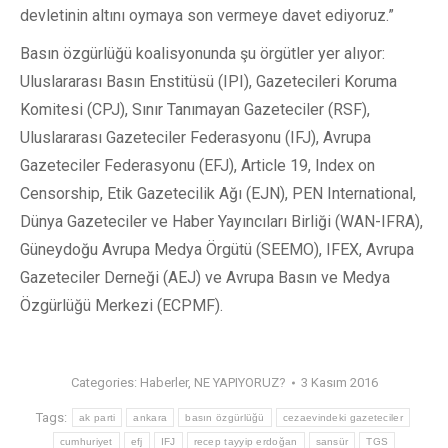
devletinin altını oymaya son vermeye davet ediyoruz.”
Basın özgürlüğü koalisyonunda şu örgütler yer alıyor:
Uluslararası Basın Enstitüsü (IPI), Gazetecileri Koruma
Komitesi (CPJ), Sınır Tanımayan Gazeteciler (RSF),
Uluslararası Gazeteciler Federasyonu (IFJ), Avrupa
Gazeteciler Federasyonu (EFJ), Article 19, Index on
Censorship, Etik Gazetecilik Ağı (EJN), PEN International,
Dünya Gazeteciler ve Haber Yayıncıları Birliği (WAN-IFRA),
Güneydoğu Avrupa Medya Örgütü (SEEMO), IFEX, Avrupa
Gazeteciler Derneği (AEJ) ve Avrupa Basın ve Medya
Özgürlüğü Merkezi (ECPMF).
Categories:
Haberler
,
NE YAPIYORUZ?
3 Kasım 2016
Tags:
ak parti
ankara
basın özgürlüğü
cezaevindeki gazeteciler
cumhuriyet
efj
IFJ
recep tayyip erdoğan
sansür
TGS