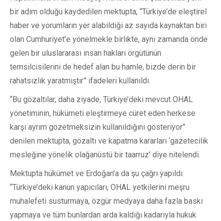
bir adım olduğu kaydedilen mektupta, “Türkiye’de eleştirel
haber ve yorumların yer alabildiği az sayıda kaynaktan biri
olan Cumhuriyet’e yönelmekle birlikte, aynı zamanda önde
gelen bir uluslararası insan hakları örgütünün
temsilcisilerini de hedef alan bu hamle, bizde derin bir
rahatsızlık yaratmıştır” ifadeleri kullanıldı.
“Bu gözaltılar, daha ziyade, Türkiye’deki mevcut OHAL
yönetiminin, hükümeti eleştirmeye cüret eden herkese
karşı ayrım gözetmeksizin kullanıldığını gösteriyor”
denilen mektupta, gözaltı ve kapatma kararları ‘gazetecilik
mesleğine yönelik olağanüstü bir taarruz’ diye nitelendi.
Mektupta hükümet ve Erdoğan’a da şu çağrı yapıldı:
“Türkiye’deki kanun yapıcıları, OHAL yetkilerini meşru
muhalefeti susturmaya, özgür medyaya daha fazla baskı
yapmaya ve tüm bunlardan arda kaldığı kadarıyla hukuk