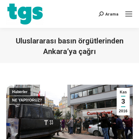
Arama
Uluslararası basın örgütlerinden
Ankara’ya çağrı
You are here:
Haberler
Kas
3
NE YAPIYORUZ?
2016