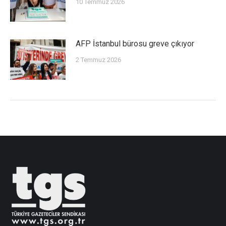
10 Temmuz 2026
AFP İstanbul bürosu greve çıkıyor
2 Temmuz 2026