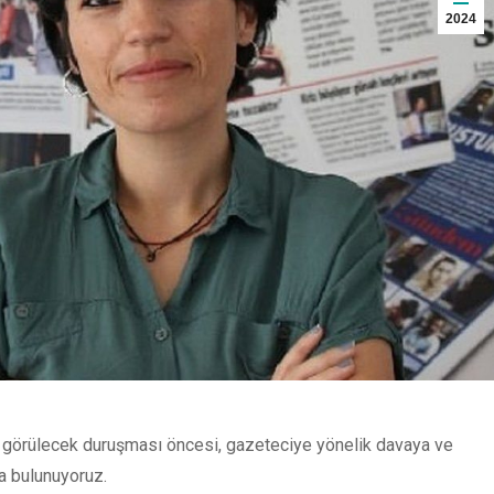
2024
 görülecek duruşması öncesi, gazeteciye yönelik davaya ve
a bulunuyoruz.