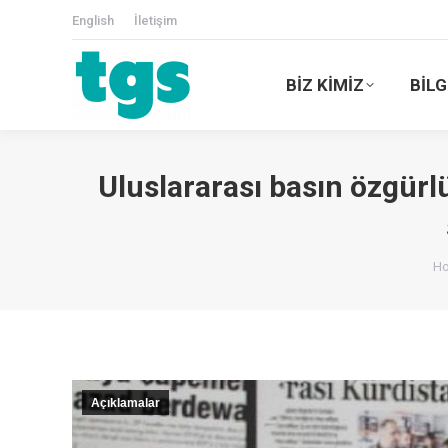
English
İletişim
BİZ KİMİZ
BİLG
Uluslararası basın özgürl
Yo
H
Açıklamalar