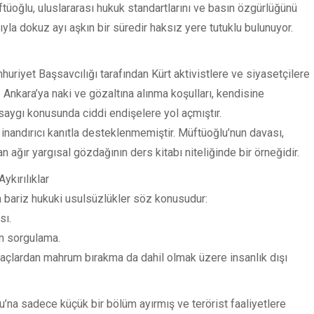
üoğlu, uluslararası hukuk standartlarını ve basın özgürlüğünü
ıyla dokuz ayı aşkın bir süredir haksız yere tutuklu bulunuyor.
riyet Başsavcılığı tarafından Kürt aktivistlere ve siyasetçilere
 Ankara’ya naki ve gözaltına alınma koşulları, kendisine
aygı konusunda ciddi endişelere yol açmıştır.
nandırıcı kanıtla desteklenmemiştir. Müftüoğlu’nun davası,
n ağır yargısal gözdağının ders kitabı niteliğinde bir örneğidir.
kırılıklar
a bariz hukuki usulsüzlükler söz konusudur:
sı.
an sorgulama.
yaçlardan mahrum bırakma da dahil olmak üzere insanlık dışı
’na sadece küçük bir bölüm ayırmış ve terörist faaliyetlere