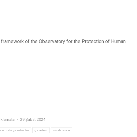
e framework of the Observatory for the Protection of Human
ıklamalar
29 Şubat 2024
evindeki gazeteciler
gazeteci
uluslararası