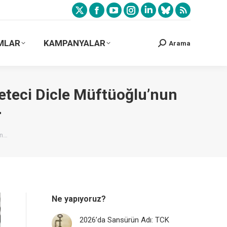
MLAR
KAMPANYALAR
Arama
zeteci Dicle Müftüoğlu’nun
r
an…
Ne yapıyoruz?
2026’da Sansürün Adı: TCK