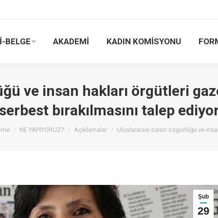
İ-BELGE
AKADEMİ
KADIN KOMİSYONU
FOR
üğü ve insan hakları örgütleri ga
serbest bırakılmasını talep ediyo
u are here:
ome
NE YAPIYORUZ?
Açıklamalar
Uluslararası basın özgürlüğü ve ins
Şub
29