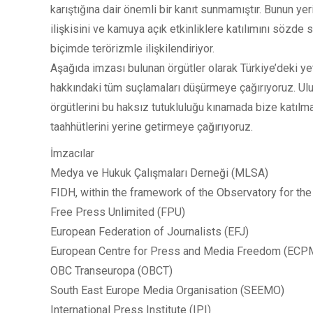
karıştığına dair önemli bir kanıt sunmamıştır. Bunun y
ilişkisini ve kamuya açık etkinliklere katılımını sözde s
biçimde terörizmle ilişkilendiriyor.
Aşağıda imzası bulunan örgütler olarak Türkiye’deki ye
hakkındaki tüm suçlamaları düşürmeye çağırıyoruz. Ulu
örgütlerini bu haksız tutukluluğu kınamada bize katıl
taahhütlerini yerine getirmeye çağırıyoruz.
İmzacılar
Medya ve Hukuk Çalışmaları Derneği (MLSA)
FIDH, within the framework of the Observatory for th
Free Press Unlimited (FPU)
European Federation of Journalists (EFJ)
European Centre for Press and Media Freedom (ECP
OBC Transeuropa (OBCT)
South East Europe Media Organisation (SEEMO)
International Press Institute (IPI)