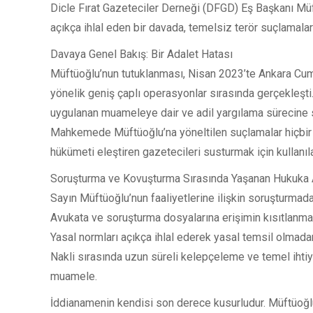
Dicle Fırat Gazeteciler Derneği (DFGD) Eş Başkanı Müft
açıkça ihlal eden bir davada, temelsiz terör suçlamalar
Davaya Genel Bakış: Bir Adalet Hatası
Müftüoğlu’nun tutuklanması, Nisan 2023’te Ankara Cumhu
yönelik geniş çaplı operasyonlar sırasında gerçekleşti.
uygulanan muameleye dair ve adil yargılama sürecine s
Mahkemede Müftüoğlu’na yöneltilen suçlamalar hiçbir i
hükümeti eleştiren gazetecileri susturmak için kullanıla
Soruşturma ve Kovuşturma Sırasında Yaşanan Hukuka Ay
Sayın Müftüoğlu’nun faaliyetlerine ilişkin soruşturmad
Avukata ve soruşturma dosyalarına erişimin kısıtlanma
Yasal normları açıkça ihlal ederek yasal temsil olmad
Nakli sırasında uzun süreli kelepçeleme ve temel ihti
muamele.
İddianamenin kendisi son derece kusurludur. Müftüoğlu