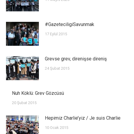
#GazeteciligiSavunmak
17 Eylül 2015
Grevse grev, direnişse direniş
24 Şubat 2015
Nuh Köklü: Grev Gözcüsü
20 Şubat 2015
Hepimiz Charlie’yiz / Je suis Charlie
10 Ocak 2015