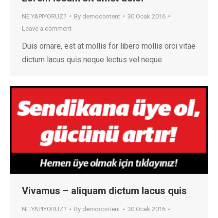
NE YAPIYORUZ?
By
democontent
30 Ocak 2016
Leave a comment
Duis ornare, est at mollis for libero mollis orci vitae
dictum lacus quis neque lectus vel neque.
Vivamus – aliquam dictum lacus quis
NE YAPIYORUZ?
By
democontent
30 Ocak 2016