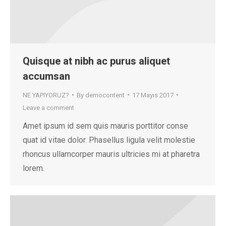
Quisque at nibh ac purus aliquet
accumsan
NE YAPIYORUZ?
By
democontent
17 Mayıs 2017
Leave a comment
Amet ipsum id sem quis mauris porttitor conse
quat id vitae dolor. Phasellus ligula velit molestie
rhoncus ullamcorper mauris ultricies mi at pharetra
lorem.